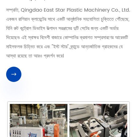
সম্প্রতি, Qingdao East Star Plastic Machinery Co., Ltd.
একজন রাশিয়ান ক্লায়েন্টের সাথে একটি আনুষ্ঠানিক সহযোগিতা চুক্তিতে পৌঁছেছে,
যিনি রুট কন্ট্রোল ডিভাইস উত্পাদন সরঞ্জামের দুটি সেটের জন্য একটি অর্ডার
দিয়েছেন৷ এই স্বাক্ষর বিদেশী বাজারে কোম্পানির ক্রমাগত সম্প্রসারণের আরেকটি
মাইলফলক চিহ্নিত করে এবং "ইস্ট স্টার" ব্র্যান্ডে আন্তর্জাতিক গ্রাহকদের যে
আস্থা রয়েছে তা আরও প্রদর্শন করে।
