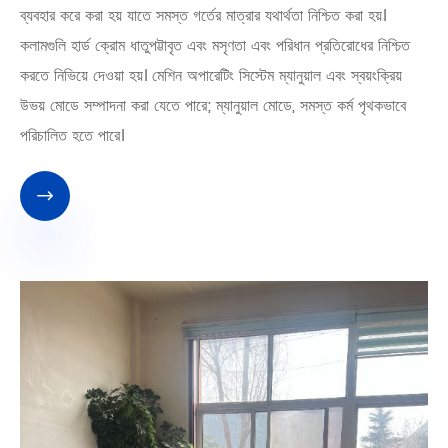
ব্যবহার করে করা হয় যাতে সমস্ত গর্তের মাত্রার যথার্থতা নিশ্চিত করা হয়।
কলামগুলি হার্ড ক্রোম ধাতুপট্টাবৃত এবং মসৃণতা এবং পরিধান প্রতিরোধের নিশ্চিত
করতে নিভিয়ে দেওয়া হয়। মেশিন অপারেটিং সিস্টেম ম্যানুয়াল এবং স্বয়ংক্রিয়
উভয় মোডে সম্পাদনা করা যেতে পারে; ম্যানুয়াল মোডে, সমস্ত কর্ম পৃথকভাবে
পরিচালিত হতে পারে।
