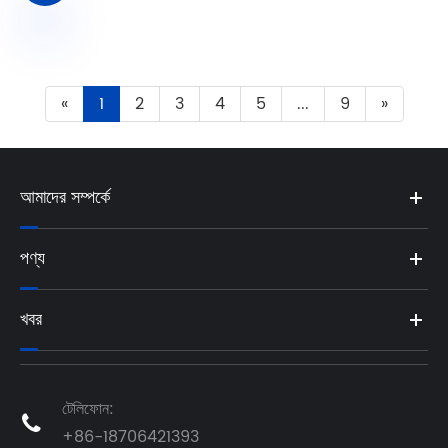
«
1
2
3
4
5
...
9
»
আমাদের সম্পর্কে
পণ্য
খবর
টেলিফোন:

+86-18706421393