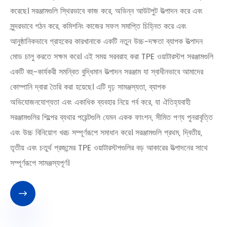
করেছে। সরঞ্জামগুলি স্থিরভাবে কাজ করে, অভিন্ন আউটপুট উত্পাদন করে এবং
সুন্দরভাবে গঠন করে, কমিশনিং কাজের সফল সমাপ্তি চিহ্নিত করে এবং
আনুষ্ঠানিকভাবে গ্রাহকের কারখানাকে একটি নতুন উচ্চ-দক্ষতা ব্যাপক উত্পাদন
মোড চালু করতে সক্ষম করে। এই সময় সরবরাহ করা TPE ওয়াটারস্টপ সরঞ্জামগুলি
একটি বহু-কার্যকরী সমন্বিত বুদ্ধিমান উত্পাদন সরঞ্জাম যা স্বাধীনভাবে আমাদের
কোম্পানি দ্বারা তৈরি করা হয়েছে। এটি দৃঢ় সামঞ্জস্যতা, ব্যাপক
অভিযোজনযোগ্যতা এবং একাধিক ব্যবহার নিয়ে গর্ব করে, যা ঐতিহ্যবাহী
সরঞ্জামগুলির শিল্পের ব্যথার পয়েন্টগুলি যেমন একক ফাংশন, সীমিত পণ্য পুনরাবৃত্তি
এবং উচ্চ বিনিয়োগ খরচ সম্পূর্ণরূপে সমাধান করে। সরঞ্জামগুলি প্রথম, দ্বিতীয়,
তৃতীয় এবং চতুর্থ প্রজন্মের TPE ওয়াটারস্টপগুলির বড় আকারের উত্পাদনের সাথে
সম্পূর্ণরূপে সামঞ্জস্যপূর্ণ।
