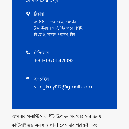
যোগাযোগের তথ্য
ঠিকানা

নং 88 শানডং রোড, বেগুয়ান
ইন্ডাস্ট্রিয়াল পার্ক, জিয়াওঝো সিটি,
কিংডাও, শানডং প্রদেশ, চীন
টেলিফোন

+86-18706421393
ই-মেইল

yangkaiyi112@gmail.com
আপনার প্লাস্টিকের শীট উত্পাদন প্রয়োজনের জন্য
কাস্টমাইজড সমাধান পান। পেশাদার পরামর্শ এবং