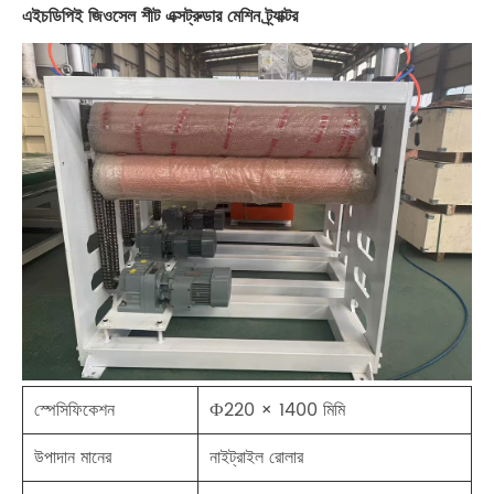
এইচডিপিই জিওসেল শীট এক্সট্রুডার মেশিন ট্র্যাক্টর
স্পেসিফিকেশন
Ф220 × 1400 মিমি
উপাদান মানের
নাইট্রাইল রোলার