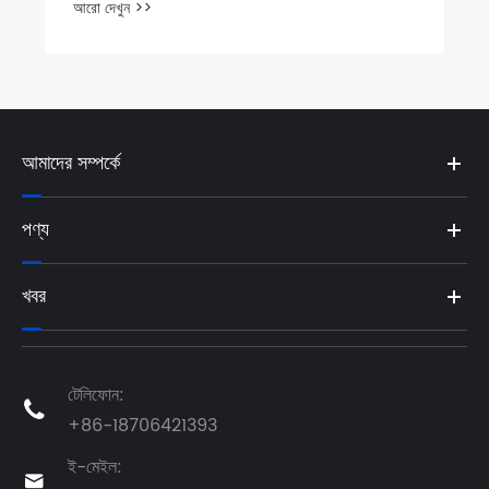
আরো দেখুন >>
আমাদের সম্পর্কে
পণ্য
খবর
টেলিফোন:

+86-18706421393
ই-মেইল:
