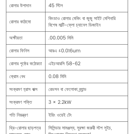
রোলার উপাদান
45 স্টিল
কিংডাও রোলার মেকিং বা জুজু সাইট মেশিনারি
রোলার কাঠামো
বিশেষ মাল্টি-ফ্লো চ্যানেল ডিজাইন
অক্ষীয়তা
.00.005 মিমি
রোলার ফিনিস
আরএ ≤0.016um
রোলার পৃষ্ঠের কঠোরতা
এইচআরসি 58-62
ক্রোম বেধ
0.08 মিমি
সংক্রমণ হ্রাস বাক্স
রেডসন বা ফেলোকা ব্র্যান্ড
সংক্রমণ শক্তি
3 × 2.2kW
গতি নিয়ন্ত্রণ
ইয়িং ওয়েই টেং
থ্রি-রোলার ছাড়পত্র
সিলিন্ডার সামঞ্জস্য, সুরক্ষা জরুরী স্টপ সুইচ,