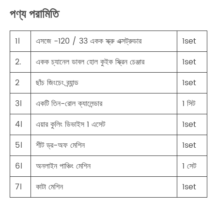
পণ্য পরামিতি
1।
এসজে -120 / 33 একক স্ক্রু এক্সট্রুডার
1set
2.
একক চ্যানেল ডাবল হোল কুইক স্ক্রিন চেঞ্জার
1set
2
ছাঁচ জিংচেং ব্র্যান্ড
1set
3।
একটি তিন-রোল ক্যালেন্ডার
1 সিট
4।
এয়ার কুলিং ডিভাইস 1 এসেট
1set
5।
শীট ড্র-অফ মেশিন
1set
6।
অনলাইন পাঞ্চিং মেশিন
1 সেট
7।
কাটা মেশিন
1set