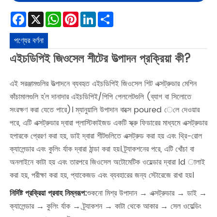
Facebook
X
WhatsApp
Pinterest
LinkedIn
Share
পণ্যের বর্ণনা
এইচডিপিই জিওসেল শীটের উত্পাদন প্রক্রিয়া কী?
এই সরঞ্জামগুলির উত্পাদনে ব্যবহৃত এইচডিপিই জিওসেল শিট এক্সট্রুডার মেশিন
কাঁচামালগুলি হ'ল দানাদার এইচডিপিই/পিপি পেললেটগুলি (ব্যাগ বা সিলোতে
সংরক্ষণ করা যেতে পারে)। ম্যানুয়ালি উপাদান বাক্সে poured েলে দেওয়ার
পরে, এটি এক্সট্রুডার দ্বারা প্লাস্টিকাইজড একটি স্ক্রু ফিডারের মাধ্যমে এক্সট্রুডার
হপারকে প্রেরণ করা হয়, ডাই দ্বারা শীটগুলিতে এক্সট্রুড করা হয় এবং থ্রি-রোল
ক্যালেন্ডার এবং কুলিং র্যাক দ্বারা ঠান্ডা করা হয়। ট্র্যাকশনের পরে, এটি খোঁচা বা
অনলাইনে কাটা হয় এবং তারপরে জিওসেল অটোমেটিক ওয়েল্ডার দ্বারা ld ালাই
করা হয়, পরীক্ষা করা হয়, প্যাকেজড এবং ব্যবহারের জন্য স্টোরেজে রাখা হয়।
নির্দিষ্ট প্রক্রিয়া প্রবাহ নিম্নরূপ:
শুকনো মিশ্র উপাদান → এক্সট্রুডার → ডাই →
ক্যালেন্ডার → কুলিং র্যাক → ট্র্যাকশন → কাটা থেকে আকার → সেল ওয়েল্ডিং