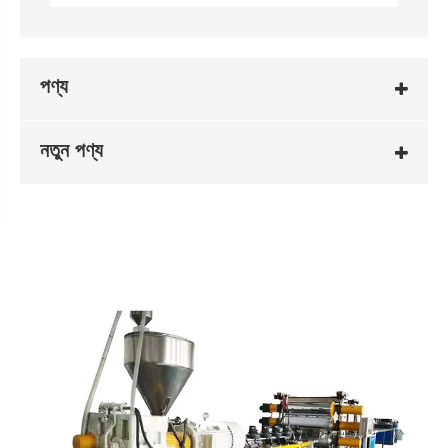
পণ্য
নতুন পণ্য