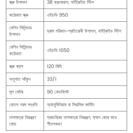
স্ক্রু উপাদান
38 ক্রমোয়াল, নাইট্রাইড স্টিল
কঠোরতা স্ক্রু
এইচভি 950
মেশিন সিলিন্ডার
ড্রাম পরিধান-প্রতিরোধী উপাদান, নাইট্রাইড স্টিল
উপাদান
মেশিন সিলিন্ডার
এইচভি 1050
কঠোরতা
স্ক্রু ব্যাস
120 মিমি
অনুপাত আঁকুন
33/1
মূল মোটর
90 কেডব্লিউ
বোতল গরম পদ্ধতি
অ্যালুমিনিয়াম বা সিরামিক কাস্টিং
তাপমাত্রা নিয়ন্ত্রণ
স্বয়ংক্রিয় তাপমাত্রা নিয়ন্ত্রণ, ফ্যান জোর করে
মোড
শীতলকরণ