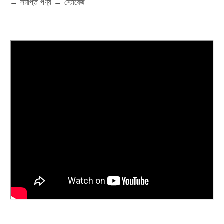
→ সমাপ্ত পণ্য → স্টোরেজ