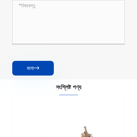
জমা

সংশ্লিষ্ট পণ্য