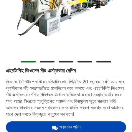
এইচডিপিই জিওসেল শীট এক্সট্রুডার মেশিন
কিংডাও ইস্টস্টার প্লাস্টিক মেশিনারি কোং, লিমিটেড 20 বছরেরও বেশি সময় ধরে
প্লাস্টিকের শীট সরঞ্জামগুলিতে মনোনিবেশ করে আসছে এবং এইচডিপিই জিওসেল
শীট এক্সট্রুডার মেশিনে পরিপক্ক উত্পাদন অভিজ্ঞতা রয়েছে। সরঞ্জাম অর্ডার করার
সময় আমরা নিখরচায় প্রযুক্তিগত পরামর্শ এবং বিনামূল্যে সূত্র সরবরাহ করি।
আমাদের কারখানার সরঞ্জাম গ্রাহকদের জন্য টার্নকি প্রকল্প সরবরাহ করে। আমাদের
সাথে দেখা করতে বিশ্বজুড়ে বন্ধুদের স্বাগতম।
অনুসন্ধান পাঠান