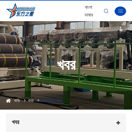
বাংলা


ভাষার
খবর
বাড়ি
খবর
কোম্পানির খবর
খবর