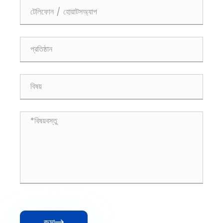
জমা
