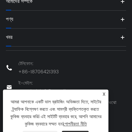
আমাদের সম্পর্কে
পণ্য
খবর
টেলিফোন:

+86-18706421393
ই-মেইল:

yangkaiyi112@gmail.com
X
আমরা আপনাকে একটি ভাল ব্রাউজিং অভিজ্ঞতা দিতে, সাইটের
ঠিকানা: নং 88 শানডং রোড, বেগুয়ান ইন্ডাস্ট্রিয়াল পার্ক, জিয়াওঝো

ট্র্যাফিক বিশ্লেষণ করতে এবং সামগ্রী ব্যক্তিগতকৃত করতে
সিটি, কিংডাও, শানডং প্রদেশ, চীন
কুকিজ ব্যবহার করি। এই সাইটটি ব্যবহার করে, আপনি আমাদের
কুকিজ ব্যবহারে সম্মত হন।
গোপনীয়তা নীতি