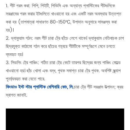
1. শীট গরম করা: পিপি, পিইটি, পিভিসি এবং অন্যান্য প্লাস্টিকের শীটগুলিকে
সরঞ্জামের গরম করার ইটগুলিতে খাওয়ানো হয় এবং একটি নরম অবস্থায় উত্তপ্ত
করা হয় (তাপমাত্রা সাধারণত 80-150℃, উপাদান অনুসারে সামঞ্জস্য করা
হয়)।
2. ভ্যাকুয়াম গঠন: নরম শীট চারা ট্রে ছাঁচে লেগে থাকে। ভ্যাকুয়াম নেতিবাচক চাপ
ছিদ্রযুক্ত কাঠামো গঠন করে ছাঁচের গহ্বরে শীটটিকে সম্পূর্ণরূপে মেনে চলতে
ব্যবহৃত হয়।
3. সিডলিং ট্রে পাঞ্চিং: গঠিত চারা ট্রে কেটে তারপর ছিদ্রের জন্য পাঞ্চিং মোল্ডে
খাওয়ানো হয়। ছাঁচ খোলা এবং বন্ধ, পৃথক সমাপ্ত চারা ট্রে পৃথক. অবশিষ্ট স্ক্র্যাপ
পুনর্ব্যবহৃত করা যেতে পারে.
কিংডাও ইস্ট স্টার প্লাস্টিক মেশিনারি কোং, লি.
চারা ট্রে শীট সরঞ্জাম উত্পাদন; ক্রয়
স্বাগত জানাই.