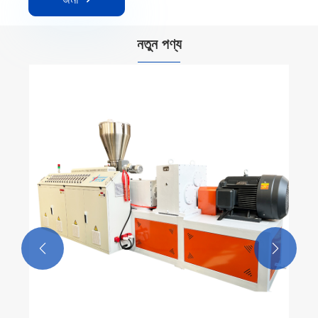
নতুন পণ্য

