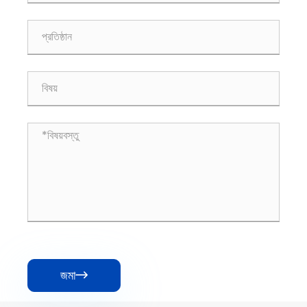
জমা
