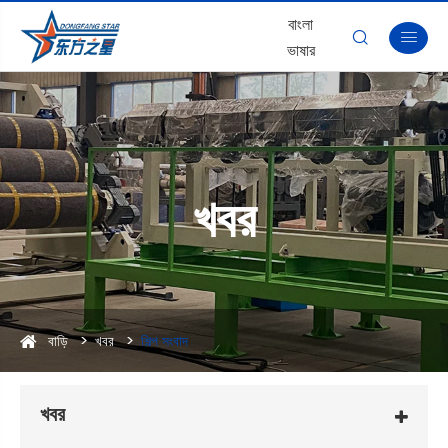
বাংলা


ভাষার
খবর
বাড়ি
খবর
শিল্প সংবাদ
খবর