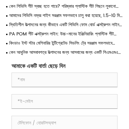
কেন পিভিসি শীট স্বচ্ছ হতে পারে? পরিষ্কার প্লাস্টিক শীট পিছনে লুকানো
বিজ্ঞান
আমাদের পিভিসি নম্বর পাইপ সরঞ্জাম সফলভাবে চালু করা হয়েছে, 1.5-10 মিমি
থেকে সমস্ত স্পেসিফিকেশনের উৎপাদন কভার করে।
স্থিতিশীল উত্পাদনের জন্য কীভাবে একটি পিভিসি ফোম বোর্ড এক্সট্রুশন লাইন
চয়ন এবং অপ্টিমাইজ করবেন?
PA POM শীট এক্সট্রুশন লাইন: উচ্চ-মানের ইঞ্জিনিয়ারিং প্লাস্টিক শীট
উত্পাদনের জন্য সম্পূর্ণ প্রক্রিয়াকরণ গাইড
কিংডাও ইস্ট স্টার মেশিনারির ইন্টিগ্রেটেড সিডলিং ট্রে সরঞ্জাম সফলভাবে
ইয়েমেনে পাঠানো হয়েছে
কেন আধুনিক আসবাবপত্র উত্পাদনের জন্য আসবাবের জন্য একটি পিএমএমএ
শীট এক্সট্রুডার অপরিহার্য
আমাকে একটি বার্তা ছেড়ে দিন