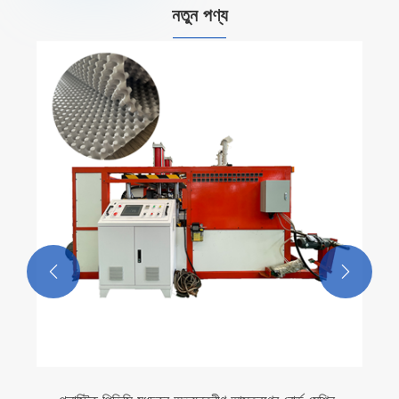
নতুন পণ্য

