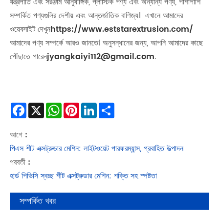
যন্ত্রপাতি এবং সরঞ্জাম আনুষাঙ্গিক, প্লাস্টিক পণ্য এবং অন্যান্য পণ্য, পাশাপাশি
সম্পর্কিত পণ্যগুলির দেশীয় এবং আন্তর্জাতিক বাণিজ্য। এখানে আমাদের
ওয়েবসাইট দেখুন
https://www.eststarextrusion.com/
আমাদের পণ্য সম্পর্কে আরও জানতে। অনুসন্ধানের জন্য, আপনি আমাদের কাছে
পৌঁছাতে পারেন
jyangkaiyi112@gmail.com
.
Facebook
X
WhatsApp
Pinterest
LinkedIn
Share
আগে :
পিএস শীট এক্সট্রুডার মেশিন: লাইটওয়েট পারফরম্যান্স, প্রবাহিত উত্পাদন
পরবর্তী :
হার্ড পিভিসি স্বচ্ছ শীট এক্সট্রুডার মেশিন: শক্তি সহ স্পষ্টতা
সম্পর্কিত খবর