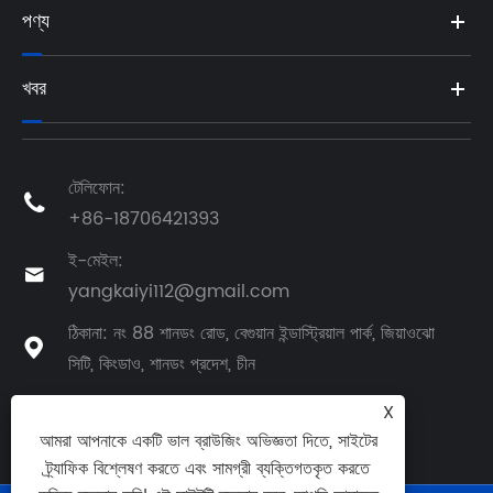
পণ্য
খবর
টেলিফোন:

+86-18706421393
ই-মেইল:

yangkaiyi112@gmail.com
ঠিকানা: নং 88 শানডং রোড, বেগুয়ান ইন্ডাস্ট্রিয়াল পার্ক, জিয়াওঝো

সিটি, কিংডাও, শানডং প্রদেশ, চীন
X
আমরা আপনাকে একটি ভাল ব্রাউজিং অভিজ্ঞতা দিতে, সাইটের
ট্র্যাফিক বিশ্লেষণ করতে এবং সামগ্রী ব্যক্তিগতকৃত করতে