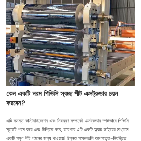
কেন একটি নরম পিভিসি স্বচ্ছ শীট এক্সট্রুডার চয়ন
করবেন?
এটি সমস্ত কাস্টমাইজেশন এবং নিয়ন্ত্রণ সম্পর্কে। এক্সট্রুডার স্পষ্টভাবে পিভিসি
সূত্রটি গরম করে এবং মিশ্রিত করে, তারপরে এটি একটি ফ্ল্যাট ডাইয়ের মাধ্যমে
একটি মসৃণ শীট গঠনের জন্য খাওয়ায়। উন্নত মডেলগুলি তাপমাত্রা-নিয়ন্ত্রিত