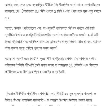
রোলার, বেধ গেজ এবং স্বয়ংক্রিয় উইন্ডিং সিস্টেমগুলির সাথে আসে, অপারেটরদের
স্বচ্ছতা, বেধ (সাধারণত 0.1 মিমি থেকে 2 মিমি) এবং প্রস্থকে সূক্ষ্ম-সুর করতে
দেয়।
নরমতা, ইউভি প্রতিরোধের এবং অ-দূরবর্তী কর্মক্ষমতা নিশ্চিত করতে মেশিনটি
প্লাস্টিকাইজার এবং স্ট্যাবিলাইজারগুলির মতো সংযোজনগুলিকে সমর্থন করে। এটি
উভয় স্ট্যান্ডার্ড এবং কাস্টম-আকারের রোলগুলির জন্য, নির্মাণ, চিকিত্সা এবং গ্রাহক
পণ্য বাজার জুড়ে চাহিদা পূরণের জন্য আদর্শ।
সংক্ষেপে, একটি নরম পিভিসি স্বচ্ছ শীট এক্সট্রুডার মেশিন হ'ল আপনার নমনীয়,
পরিষ্কার পিভিসি শীটগুলি তৈরি করার জন্য যা সামঞ্জস্যপূর্ণ, টেকসই এবং বিস্তৃত
বাণিজ্যিক এবং শিল্প অ্যাপ্লিকেশনগুলির জন্য তৈরি।
কিংডাও ইস্টস্টার প্লাস্টিক মেশিনারি কোং লিমিটেডের মূল ব্যবসায় গবেষণা ও
বিকাশ, সিএফ প্লাস্টিক যন্ত্রপাতি এবং সরঞ্জাম উত্পাদন উত্পাদন, কভার করে।